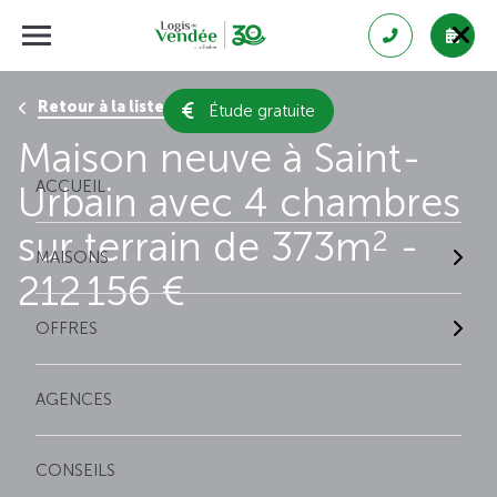
Retour à la liste des résultats
Étude gratuite
Maison neuve à Saint-
ACCUEIL
Urbain avec 4 chambres
sur terrain de 373m
-
2
MAISONS
212 156 €
OFFRES
AGENCES
CONSEILS