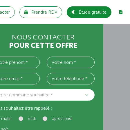
acter
Prendre RDV
Étude gratuite
NOUS CONTACTER
POUR CETTE OFFRE
otre commune souhaitée *
s souhaitez être rappelé :
matin
midi
après-midi
soir