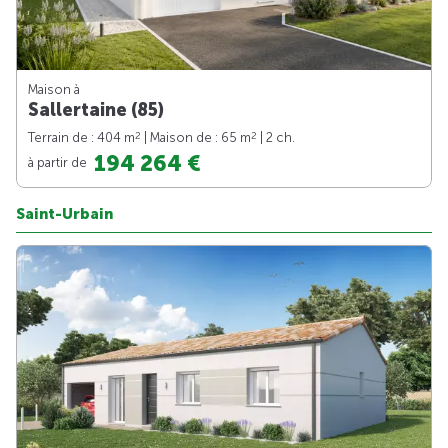
Maison à
Sallertaine (85)
2
2
Terrain de : 404 m
| Maison de : 65 m
| 2 ch.
194 264 €
à partir de
Saint-Urbain