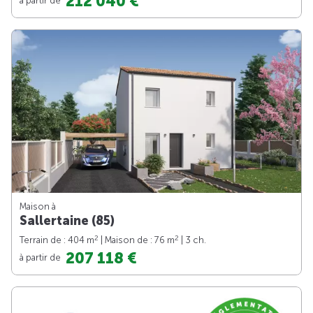
212 040 €
Maison à
Sallertaine (85)
2
2
Terrain de : 404 m
| Maison de : 76 m
| 3 ch.
207 118 €
à partir de