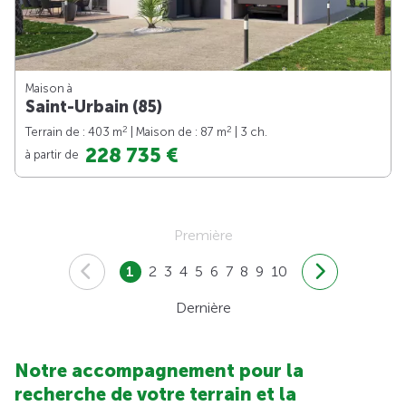
Maison à
Saint-Urbain (85)
2
2
Terrain de : 403 m
| Maison de : 87 m
| 3 ch.
228 735 €
à partir de
Première
1
2
3
4
5
6
7
8
9
10
Dernière
Notre accompagnement pour la
recherche de votre terrain et la