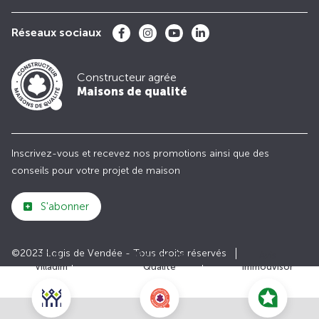
Réseaux sociaux
Constructeur agrée
Maisons de qualité
Inscrivez-vous et recevez nos promotions ainsi que des
conseils pour votre projet de maison
S'abonner
©2023 Logis de Vendée - Tous droits réservés
Club
Maisons de
Avis
Villadim
Qualité
Immodvisor
Plan du site
Paramètres des cookies
Politiques de Confidentialités
Mentions légales
Recrutement
Parrainer un ami
Le groupe VILLADIM