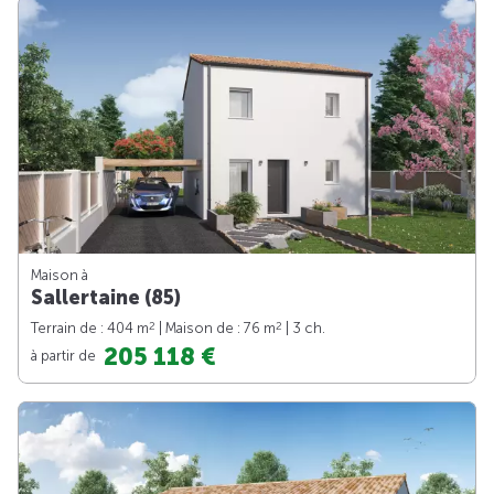
Maison à
Sallertaine (85)
2
2
Terrain de : 404 m
| Maison de : 76 m
| 3 ch.
205 118 €
à partir de