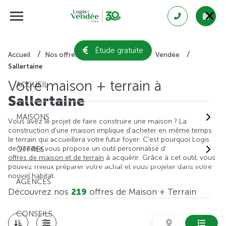
Étude gratuite
Accueil
Nos offres de maison + terrain
Vendée
Sallertaine
Votre maison + terrain à
ACCUEIL
Sallertaine
MAISONS
Vous avez le projet de faire construire une maison ? La
construction d'une maison implique d'acheter en même temps
le terrain qui accueillera votre futur foyer. C'est pourquoi Logis
de Vendée vous propose un outil personnalisé d'
OFFRES
offres de maison et de terrain
à acquérir. Grâce à cet outil, vous
pouvez mieux préparer votre achat et vous projeter dans votre
nouvel habitat.
AGENCES
Découvrez nos
219
offres de Maison + Terrain
CONSEILS