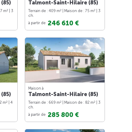
 (85)
Talmont-Saint-Hilaire (85)
2
2
2
97 m
| 3
Terrain de : 409 m
| Maison de : 75 m
| 3
ch.
246 610 €
à partir de
Maison à
 (85)
Talmont-Saint-Hilaire (85)
2
2
2
92 m
| 4
Terrain de : 669 m
| Maison de : 82 m
| 3
ch.
285 800 €
à partir de