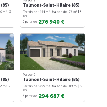
Maison à
 (85)
Talmont-Saint-Hilaire (85)
2
2
2
90 m
| 3
Terrain de : 444 m
| Maison de : 76 m
| 3
ch.
276 940 €
à partir de
Maison à
 (85)
Talmont-Saint-Hilaire (85)
2
2
2
62 m
| 2
Terrain de : 499 m
| Maison de : 89 m
| 3
ch.
294 687 €
à partir de