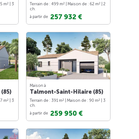
2
2
2
75 m
| 3
Terrain de : 499 m
| Maison de : 62 m
| 2
ch.
257 932 €
à partir de
Maison à
 (85)
Talmont-Saint-Hilaire (85)
2
2
2
87 m
| 3
Terrain de : 391 m
| Maison de : 90 m
| 3
ch.
259 950 €
à partir de