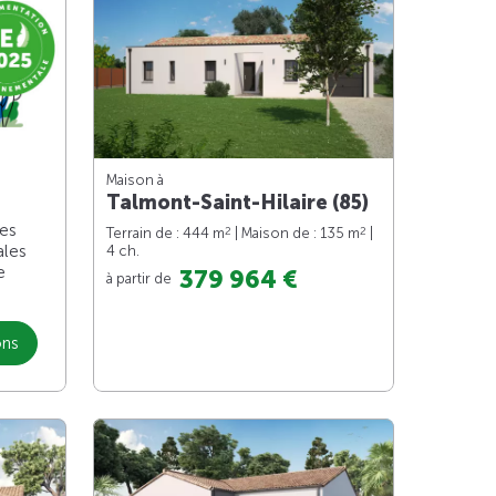
Maison à
Talmont-Saint-Hilaire (85)
les
2
2
Terrain de : 444 m
| Maison de : 135 m
|
ales
4 ch.
e
379 964 €
à partir de
ons