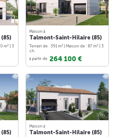
Maison à
 (85)
Talmont-Saint-Hilaire (85)
2
2
2
90 m
| 3
Terrain de : 391 m
| Maison de : 87 m
| 3
ch.
264 100 €
à partir de
Maison à
 (85)
Talmont-Saint-Hilaire (85)