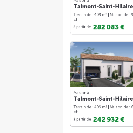
Maison à
Talmont-Saint-Hilaire
2
Terrain de : 409 m
| Maison de : 
ch.
282 083 €
à partir de
Maison à
Talmont-Saint-Hilaire
2
Terrain de : 409 m
| Maison de : 
ch.
242 932 €
à partir de