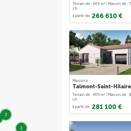
2
Terrain de : 669 m
| Maison de : 
ch.
266 610 €
à partir de
Maison à
Talmont-Saint-Hilaire
2
Terrain de : 409 m
| Maison de : 
ch.
281 100 €
à partir de
3
2