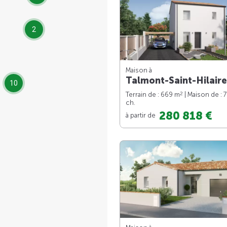
2
Maison à
Talmont-Saint-Hilaire
10
2
Terrain de : 669 m
| Maison de : 
ch.
280 818 €
à partir de