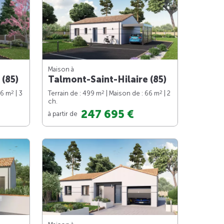
Maison à
 (85)
Talmont-Saint-Hilaire (85)
2
2
2
76 m
| 3
Terrain de : 499 m
| Maison de : 66 m
| 2
ch.
247 695 €
à partir de