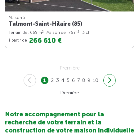
Maison à
Talmont-Saint-Hilaire (85)
2
2
Terrain de : 669 m
| Maison de : 75 m
| 3 ch.
266 610 €
à partir de
Première
1
2
3
4
5
6
7
8
9
10
Dernière
Notre accompagnement pour la
recherche de votre terrain et la
construction de votre maison individuelle