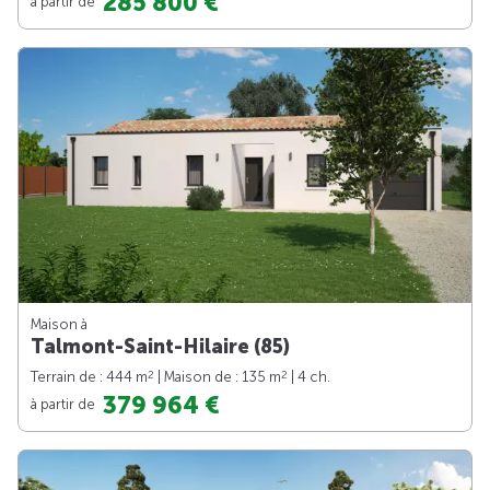
285 800 €
à partir de
Maison à
Talmont-Saint-Hilaire (85)
2
2
Terrain de : 444 m
| Maison de : 135 m
| 4 ch.
379 964 €
à partir de