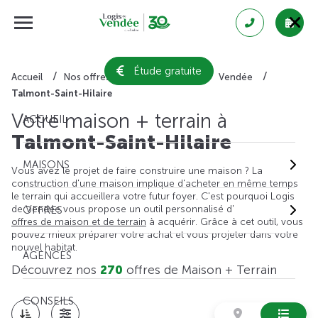
Étude gratuite
Accueil
Nos offres de maison + terrain
Vendée
Talmont-Saint-Hilaire
Votre maison + terrain à
ACCUEIL
Talmont-Saint-Hilaire
MAISONS
Vous avez le projet de faire construire une maison ? La
construction d'une maison implique d'acheter en même temps
le terrain qui accueillera votre futur foyer. C'est pourquoi Logis
de Vendée vous propose un outil personnalisé d'
OFFRES
offres de maison et de terrain
à acquérir. Grâce à cet outil, vous
pouvez mieux préparer votre achat et vous projeter dans votre
nouvel habitat.
AGENCES
Découvrez nos
270
offres de Maison + Terrain
CONSEILS