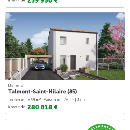
259 950 €
Maison à
Talmont-Saint-Hilaire (85)
2
2
Terrain de : 669 m
| Maison de : 76 m
| 3 ch.
280 818 €
à partir de