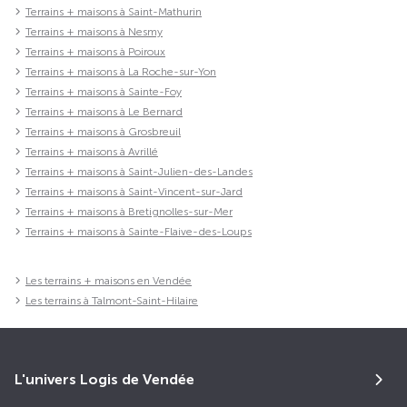
Terrains + maisons à Saint-Mathurin
Terrains + maisons à Nesmy
Terrains + maisons à Poiroux
Terrains + maisons à La Roche-sur-Yon
Terrains + maisons à Sainte-Foy
Terrains + maisons à Le Bernard
Terrains + maisons à Grosbreuil
Terrains + maisons à Avrillé
Terrains + maisons à Saint-Julien-des-Landes
Terrains + maisons à Saint-Vincent-sur-Jard
Terrains + maisons à Bretignolles-sur-Mer
Terrains + maisons à Sainte-Flaive-des-Loups
Les terrains + maisons en Vendée
Les terrains à Talmont-Saint-Hilaire
L'univers Logis de Vendée