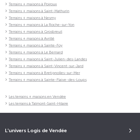
Terrains + maisons à Poiroux
Terrains + maisons à Saint-Mathurin
Terrains + maisons à Nesmy
Terrains + maisons à La Roche-sur-Yon
Terrains + maisons à Grosbreuil
Terrains + maisons à Avrillé
Terrains + maisons à Sainte-Foy
Terrains + maisons à Le Bernard
Terrains + maisons à Saint-Julien-des-Landes
Terrains + maisons à Saint-Vincent-sur-Jard
Terrains + maisons à Bretignolles-sur-Mer
Terrains + maisons à Sainte-Flaive-des-Loups
Les terrains + maisons en Vendée
Les terrains à Talmont-Saint-Hilaire
L'univers Logis de Vendée