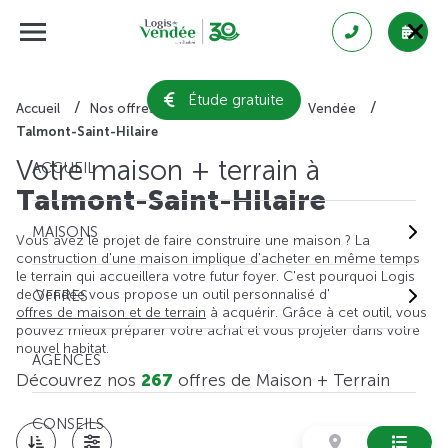
Étude gratuite
Accueil
Nos offres de maison + terrain
Vendée
Talmont-Saint-Hilaire
Votre maison + terrain à
ACCUEIL
Talmont-Saint-Hilaire
MAISONS
Vous avez le projet de faire construire une maison ? La
construction d'une maison implique d'acheter en même temps
le terrain qui accueillera votre futur foyer. C'est pourquoi Logis
de Vendée vous propose un outil personnalisé d'
OFFRES
offres de maison et de terrain
à acquérir. Grâce à cet outil, vous
pouvez mieux préparer votre achat et vous projeter dans votre
nouvel habitat.
AGENCES
Découvrez nos
267
offres de Maison + Terrain
CONSEILS