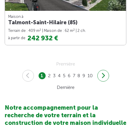
Maison à
Talmont-Saint-Hilaire (85)
2
2
Terrain de : 409 m
| Maison de : 62 m
| 2 ch.
242 932 €
à partir de
Première
1
2
3
4
5
6
7
8
9
10
Dernière
Notre accompagnement pour la
recherche de votre terrain et la
construction de votre maison individuelle