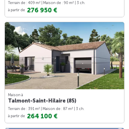
2
2
Terrain de : 409 m
| Maison de : 90 m
| 3 ch.
276 950 €
à partir de
Maison à
Talmont-Saint-Hilaire (85)
2
2
Terrain de : 391 m
| Maison de : 87 m
| 3 ch.
264 100 €
à partir de