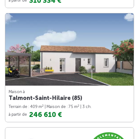
310 334 €
Maison à
Talmont-Saint-Hilaire (85)
2
2
Terrain de : 409 m
| Maison de : 75 m
| 3 ch.
246 610 €
à partir de