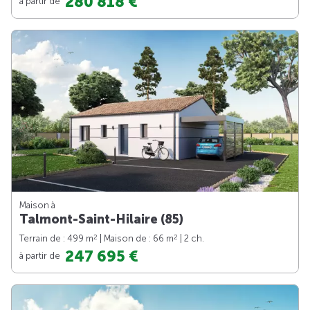
280 818 €
à partir de
Maison à
Talmont-Saint-Hilaire (85)
2
2
Terrain de : 499 m
| Maison de : 66 m
| 2 ch.
247 695 €
à partir de