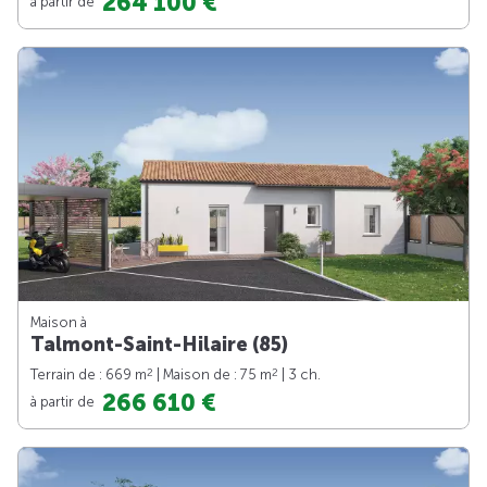
264 100 €
à partir de
Maison à
Talmont-Saint-Hilaire (85)
2
2
Terrain de : 669 m
| Maison de : 75 m
| 3 ch.
266 610 €
à partir de