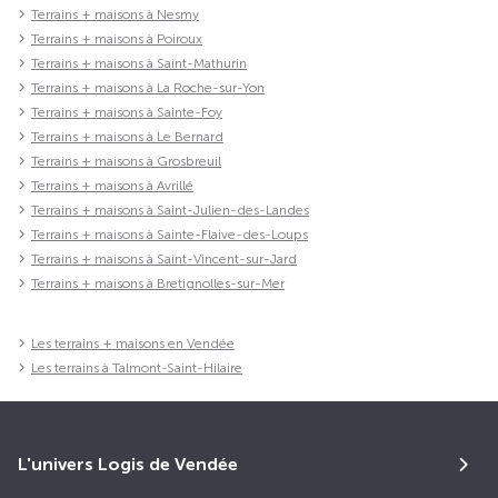
Terrains + maisons à Nesmy
Terrains + maisons à Poiroux
Terrains + maisons à Saint-Mathurin
Terrains + maisons à La Roche-sur-Yon
Terrains + maisons à Sainte-Foy
Terrains + maisons à Le Bernard
Terrains + maisons à Grosbreuil
Terrains + maisons à Avrillé
Terrains + maisons à Saint-Julien-des-Landes
Terrains + maisons à Sainte-Flaive-des-Loups
Terrains + maisons à Saint-Vincent-sur-Jard
Terrains + maisons à Bretignolles-sur-Mer
Les terrains + maisons en Vendée
Les terrains à Talmont-Saint-Hilaire
L'univers Logis de Vendée