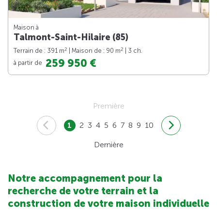
Maison à
Talmont-Saint-Hilaire (85)
2
2
Terrain de : 391 m
| Maison de : 90 m
| 3 ch.
259 950 €
à partir de
Première
1
2
3
4
5
6
7
8
9
10
Dernière
Notre accompagnement pour la
recherche de votre terrain et la
construction de votre maison individuelle