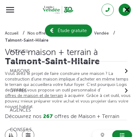
Étude gratuite
Accueil
Nos offres de maison + terrain
Vendée
Talmont-Saint-Hilaire
Votre maison + terrain à
ACCUEIL
Talmont-Saint-Hilaire
MAISONS
Vous avez le projet de faire construire une maison ? La
construction d'une maison implique d'acheter en même temps
le terrain qui accueillera votre futur foyer. C'est pourquoi Logis
de Vendée vous propose un outil personnalisé d'
OFFRES
offres de maison et de terrain
à acquérir. Grâce à cet outil, vous
pouvez mieux préparer votre achat et vous projeter dans votre
nouvel habitat.
AGENCES
Découvrez nos
267
offres de Maison + Terrain
CONSEILS