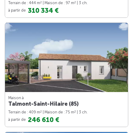
2
2
Terrain de : 444 m
| Maison de : 97 m
| 3 ch.
310 334 €
à partir de
Maison à
Talmont-Saint-Hilaire (85)
2
2
Terrain de : 409 m
| Maison de : 75 m
| 3 ch.
246 610 €
à partir de