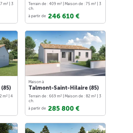
2
2
2
97 m
| 3
Terrain de : 409 m
| Maison de : 75 m
| 3
ch.
246 610 €
à partir de
Maison à
 (85)
Talmont-Saint-Hilaire (85)
2
2
2
92 m
| 4
Terrain de : 669 m
| Maison de : 82 m
| 3
ch.
285 800 €
à partir de