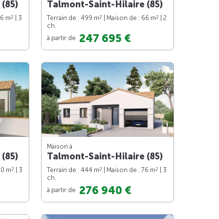
 (85)
Talmont-Saint-Hilaire (85)
2
2
2
76 m
| 3
Terrain de : 499 m
| Maison de : 66 m
| 2
ch.
247 695 €
à partir de
Maison à
 (85)
Talmont-Saint-Hilaire (85)
2
2
2
90 m
| 3
Terrain de : 444 m
| Maison de : 76 m
| 3
ch.
276 940 €
à partir de