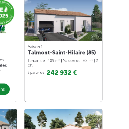
Maison à
Talmont-Saint-Hilaire (85)
les
2
2
Terrain de : 409 m
| Maison de : 62 m
| 2
ales
ch.
e
242 932 €
à partir de
ons