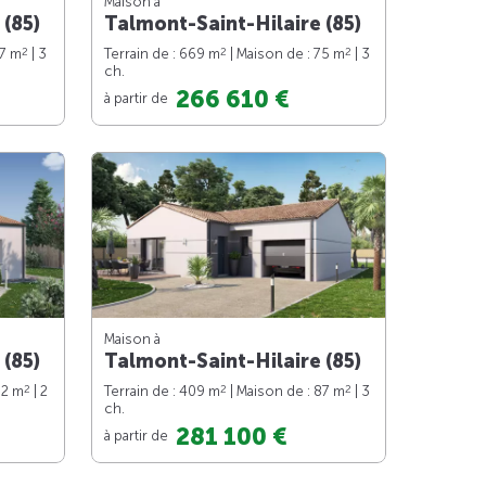
Maison à
 (85)
Talmont-Saint-Hilaire (85)
2
2
2
87 m
| 3
Terrain de : 669 m
| Maison de : 75 m
| 3
ch.
266 610 €
à partir de
Maison à
 (85)
Talmont-Saint-Hilaire (85)
2
2
2
62 m
| 2
Terrain de : 409 m
| Maison de : 87 m
| 3
ch.
281 100 €
à partir de