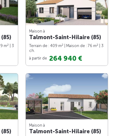
Maison à
 (85)
Talmont-Saint-Hilaire (85)
2
2
2
89 m
| 3
Terrain de : 409 m
| Maison de : 76 m
| 3
ch.
264 940 €
à partir de
Maison à
 (85)
Talmont-Saint-Hilaire (85)