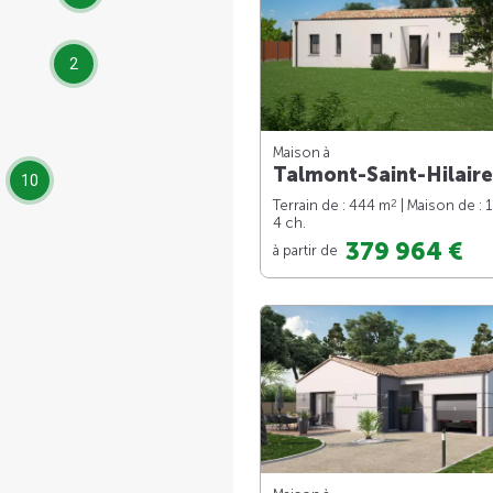
2
Maison à
Talmont-Saint-Hilaire
10
2
Terrain de : 444 m
| Maison de : 
4 ch.
379 964 €
à partir de