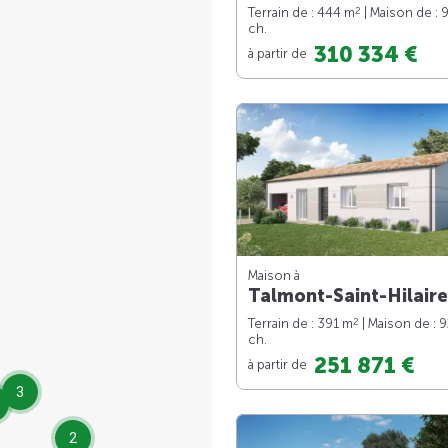
2
Terrain de : 444 m
| Maison de : 
ch.
310 334 €
à partir de
Maison à
Talmont-Saint-Hilaire
2
Terrain de : 391 m
| Maison de : 
ch.
251 871 €
à partir de
3
2