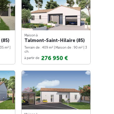
Maison à
 (85)
Talmont-Saint-Hilaire (85)
2
2
2
135 m
|
Terrain de : 409 m
| Maison de : 90 m
| 3
ch.
276 950 €
à partir de