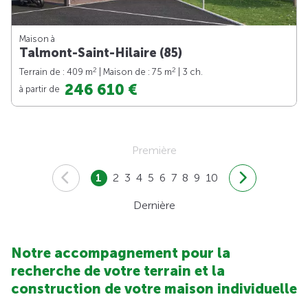
Maison à
Talmont-Saint-Hilaire (85)
2
2
Terrain de : 409 m
| Maison de : 75 m
| 3 ch.
246 610 €
à partir de
Première
1
2
3
4
5
6
7
8
9
10
Dernière
Notre accompagnement pour la
recherche de votre terrain et la
construction de votre maison individuelle