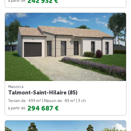
242 932 €
à partir de
Maison à
Talmont-Saint-Hilaire (85)
2
2
Terrain de : 499 m
| Maison de : 89 m
| 3 ch.
294 687 €
à partir de