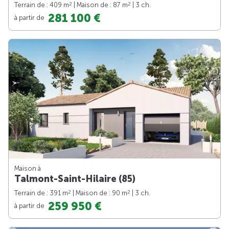
2
2
Terrain de : 409 m
| Maison de : 87 m
| 3 ch.
281 100 €
à partir de
Maison à
Talmont-Saint-Hilaire (85)
2
2
Terrain de : 391 m
| Maison de : 90 m
| 3 ch.
259 950 €
à partir de