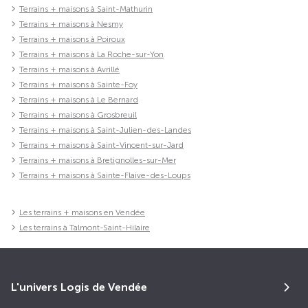
Terrains + maisons à Saint-Mathurin
Terrains + maisons à Nesmy
Terrains + maisons à Poiroux
Terrains + maisons à La Roche-sur-Yon
Terrains + maisons à Avrillé
Terrains + maisons à Sainte-Foy
Terrains + maisons à Le Bernard
Terrains + maisons à Grosbreuil
Terrains + maisons à Saint-Julien-des-Landes
Terrains + maisons à Saint-Vincent-sur-Jard
Terrains + maisons à Bretignolles-sur-Mer
Terrains + maisons à Sainte-Flaive-des-Loups
Les terrains + maisons en Vendée
Les terrains à Talmont-Saint-Hilaire
L'univers Logis de Vendée