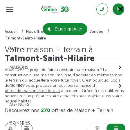
Étude gratuite
Accueil
Nos offres de maison + terrain
Vendée
Talmont-Saint-Hilaire
Votre maison + terrain à
ACCUEIL
Talmont-Saint-Hilaire
MAISONS
Vous avez le projet de faire construire une maison ? La
construction d'une maison implique d'acheter en même temps
le terrain qui accueillera votre futur foyer. C'est pourquoi Logis
de Vendée vous propose un outil personnalisé d'
OFFRES
offres de maison et de terrain
à acquérir. Grâce à cet outil, vous
pouvez mieux préparer votre achat et vous projeter dans votre
nouvel habitat.
AGENCES
Découvrez nos
270
offres de Maison + Terrain
CONSEILS