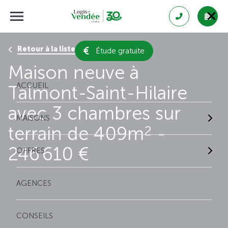
Retour à la liste des résultats
Étude gratuite
Maison neuve à
ACCUEIL
Talmont-Saint-Hilaire
avec 3 chambres sur
MAISONS
terrain de 409m
-
2
246 610 €
OFFRES
AGENCES
CONSEILS