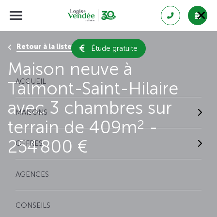
Retour à la liste des résultats
Étude gratuite
Maison neuve à
ACCUEIL
Talmont-Saint-Hilaire
avec 3 chambres sur
MAISONS
terrain de 409m
-
2
254 800 €
OFFRES
AGENCES
CONSEILS