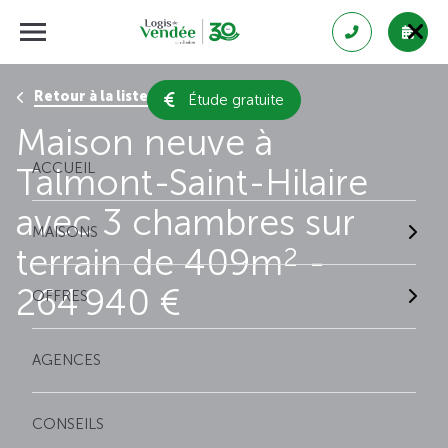
Retour à la liste des résultats
Étude gratuite
Maison neuve à
ACCUEIL
Talmont-Saint-Hilaire
avec 3 chambres sur
MAISONS
terrain de 409m
-
2
264 940 €
OFFRES
AGENCES
CONSEILS