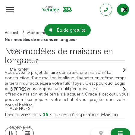
Étude gratuite
Accueil
Maison neuve
Nos modèles de maisons en longueur
Nos modèles de maisons en
ACCUEIL
longueur
MAISONS
Vous avez le projet de faire construire une maison ? La
construction d'une maison implique d'acheter en même temps
le terrain qui accueillera votre futur foyer. C'est pourquoi Logis
de Vendée vous propose un outil personnalisé d'
OFFRES
offres de maison et de terrain
à acquérir. Grâce à cet outil, vous
pouvez mieux préparer votre achat et vous projeter dans votre
nouvel habitat.
AGENCES
Découvrez nos
15
sources d'inspiration Maison
CONSEILS