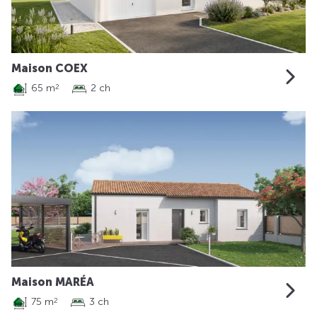
Maison COEX
65 m
2 ch
2
Maison MARÉA
75 m
3 ch
2