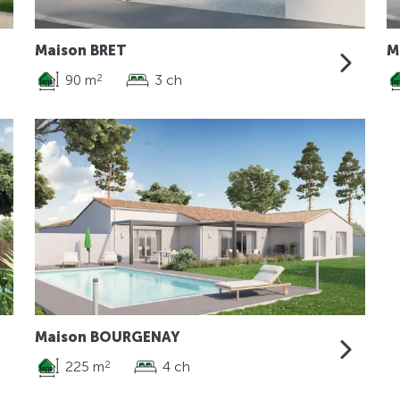
Maison BRET
M
90 m
3 ch
2
Maison BOURGENAY
225 m
4 ch
2