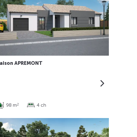
aison APREMONT
98 m
4 ch
2