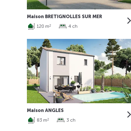
Maison BRETIGNOLLES SUR MER
120 m
4 ch
2
Maison ANGLES
83 m
3 ch
2