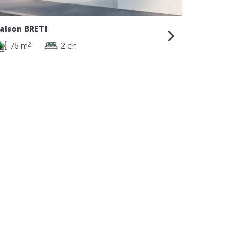
aison BRETI
76 m
2 ch
2