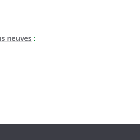
s neuves
: