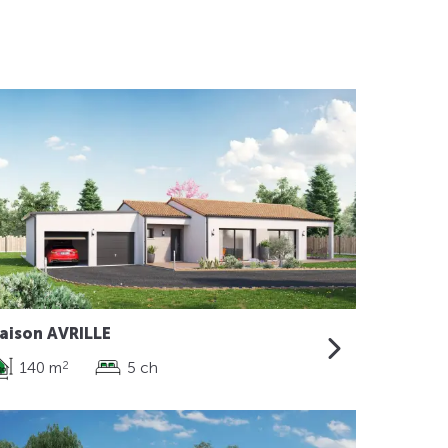
aison AVRILLE
140 m
5 ch
2