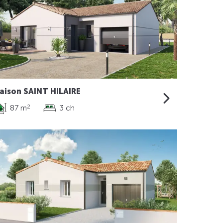
aison SAINT HILAIRE
87 m
3 ch
2