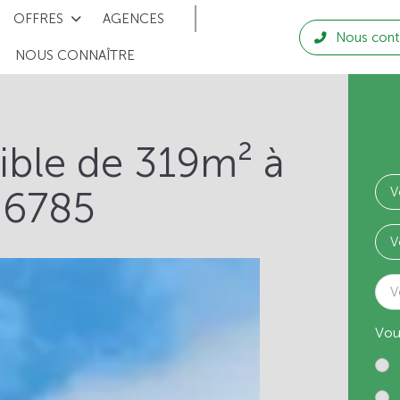
OFFRES
AGENCES
Nous cont
NOUS CONNAÎTRE
tible de 319m² à
26785
V
Vou