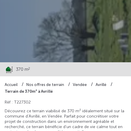
49 990 €
2
370 m
Accueil
Nos offres de terrain
Vendée
Avrillé
Terrain de 370m² à Avrillé
Rèf : T227302
Découvrez ce terrain viabilisé de 370 m² idéalement situé sur la
commune d’Avrillé, en Vendée. Parfait pour concrétiser votre
projet de construction dans un environnement agréable et
recherché, ce terrain bénéficie d’un cadre de vie calme tout en