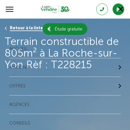
Retour à la liste des résultats
Étude gratuite
Terrain constructible de
ACCUEIL
805m² à La Roche-sur-
Yon Rèf : T228215
MAISONS
OFFRES
AGENCES
CONSEILS