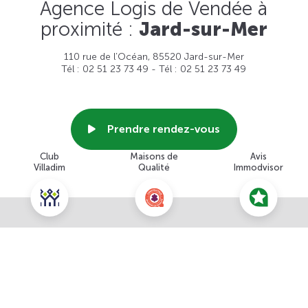
Agence Logis de Vendée à
proximité :
Jard-sur-Mer
110 rue de l’Océan, 85520 Jard-sur-Mer
Tél : 02 51 23 73 49 - Tél : 02 51 23 73 49
Prendre rendez-vous
Club
Maisons de
Avis
Villadim
Qualité
Immodvisor
Voir cette agence
Nous contacter pour ce terrain
NOUS CONTACTER
POUR CETTE OFFRE