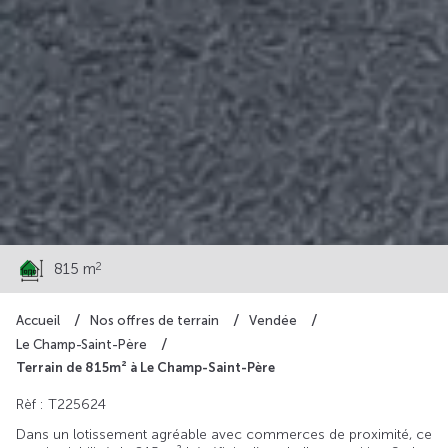
44 000 €
2
815 m
Accueil
Nos offres de terrain
Vendée
Le Champ-Saint-Père
Terrain de 815m² à Le Champ-Saint-Père
Rèf : T225624
Dans un lotissement agréable avec commerces de proximité, ce