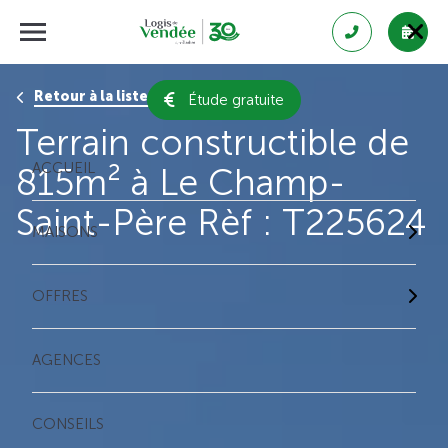
Retour à la liste des résultats
Étude gratuite
Terrain constructible de
ACCUEIL
815m² à Le Champ-
Saint-Père Rèf : T225624
MAISONS
OFFRES
AGENCES
CONSEILS