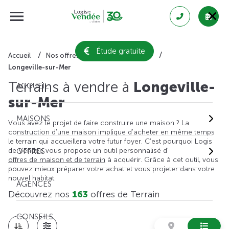
Étude gratuite
Accueil
Nos offres de terrain
Vendée
Longeville-sur-Mer
Terrains à vendre à
Longeville-
ACCUEIL
sur-Mer
MAISONS
Vous avez le projet de faire construire une maison ? La
construction d'une maison implique d'acheter en même temps
le terrain qui accueillera votre futur foyer. C'est pourquoi Logis
de Vendée vous propose un outil personnalisé d'
OFFRES
offres de maison et de terrain
à acquérir. Grâce à cet outil, vous
pouvez mieux préparer votre achat et vous projeter dans votre
nouvel habitat.
AGENCES
Découvrez nos
163
offres de Terrain
CONSEILS