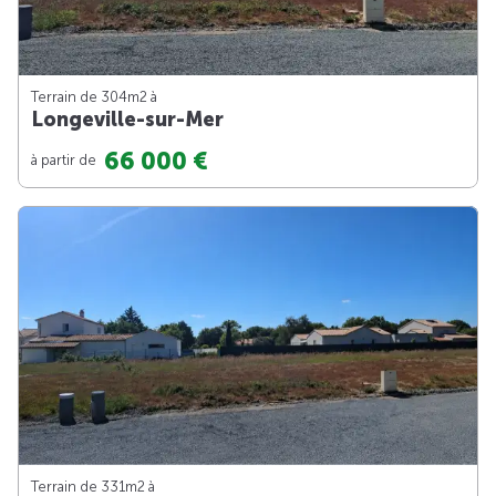
Terrain de 304m
2
à
Longeville-sur-Mer
66 000 €
à partir de
Terrain de 331m
2
à