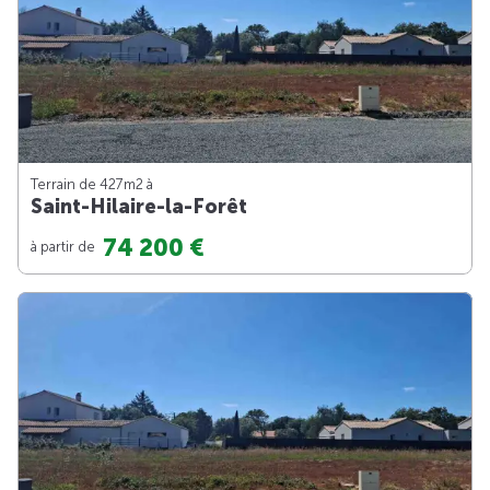
Terrain de 427m
2
à
Saint-Hilaire-la-Forêt
74 200 €
à partir de