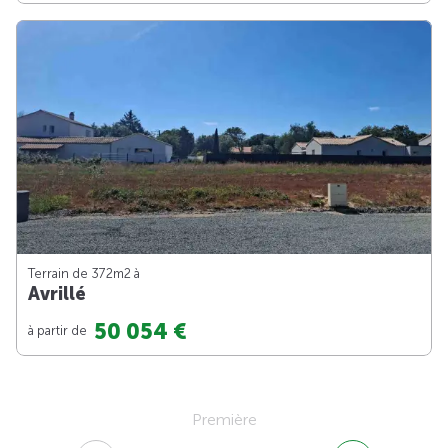
Terrain de 372m
2
à
Avrillé
50 054 €
à partir de
Première