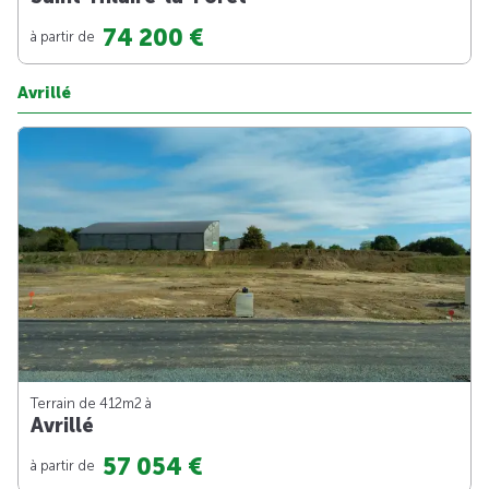
74 200 €
à partir de
Avrillé
Terrain de 412m
2
à
Avrillé
57 054 €
à partir de