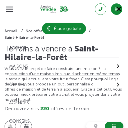
Étude gratuite
Accueil
Nos offres de terrain
Vendée
Saint-Hilaire-la-Forêt
Terrains à vendre à
Saint-
ACCUEIL
Hilaire-la-Forêt
MAISONS
Vous avez le projet de faire construire une maison ? La
construction d'une maison implique d'acheter en même temps
le terrain qui accueillera votre futur foyer. C'est pourquoi Logis
de Vendée vous propose un outil personnalisé d'
OFFRES
offres de maison et de terrain
à acquérir. Grâce à cet outil, vous
pouvez mieux préparer votre achat et vous projeter dans votre
nouvel habitat.
AGENCES
Découvrez nos
220
offres de Terrain
CONSEILS