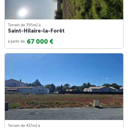
Terrain de 395m
2
à
Saint-Hilaire-la-Forêt
67 000 €
à partir de
Terrain de 427m
2
à