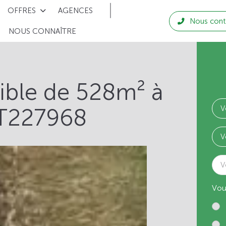
OFFRES
AGENCES
Nous cont
NOUS CONNAÎTRE
tible de 528m² à
 T227968
V
Vou