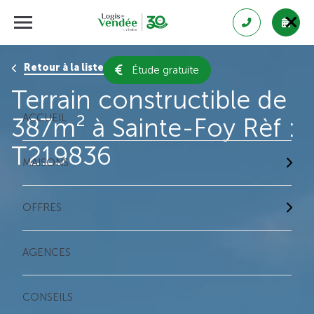
Retour à la liste des résultats
Étude gratuite
Terrain constructible de
ACCUEIL
387m² à Sainte-Foy Rèf :
T219836
MAISONS
OFFRES
AGENCES
CONSEILS