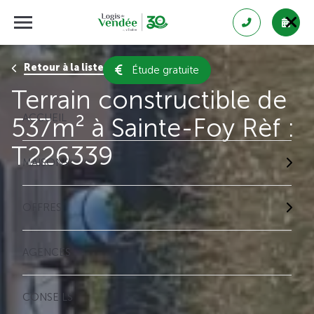
Retour à la liste des résultats
Étude gratuite
Terrain constructible de
ACCUEIL
537m² à Sainte-Foy Rèf :
T226339
MAISONS
OFFRES
AGENCES
CONSEILS