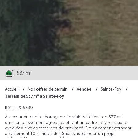
123 000 €
2
537 m
Accueil
Nos offres de terrain
Vendée
Sainte-Foy
Terrain de 537m² à Sainte-Foy
Rèf : T226339
Au cœur du centre-bourg, terrain viabilisé d’environ 537 m²
dans un lotissement agréable, offrant un cadre de vie pratique
avec école et commerces de proximité. Emplacement attrayant
à seulement 10 minutes des Sables, idéal pour un projet