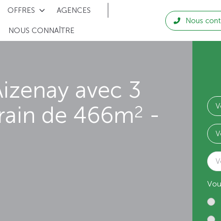
OFFRES
AGENCES
Nous cont
NOUS CONNAÎTRE
izenay avec 3
rrain de 466m
-
2
V
Vou