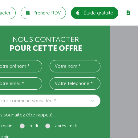
acter
Prendre RDV
Étude gratuite
NOUS CONTACTER
POUR CETTE OFFRE
otre commune souhaitée *
s souhaitez être rappelé :
matin
midi
après-midi
soir