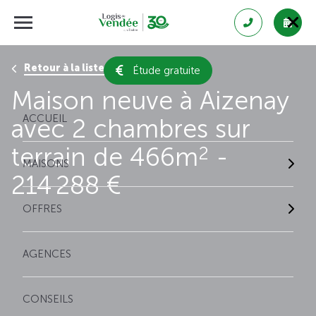
Retour à la liste des résultats
Étude gratuite
Maison neuve à Aizenay
ACCUEIL
avec 2 chambres sur
terrain de 466m
-
2
MAISONS
214 288 €
OFFRES
AGENCES
CONSEILS