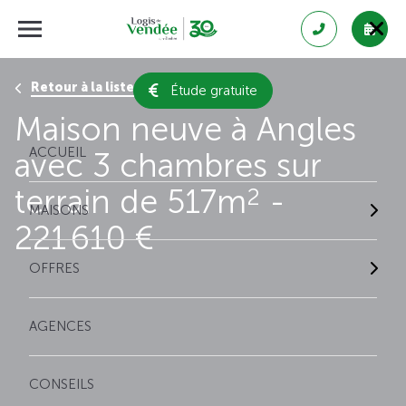
Retour à la liste des résultats
Étude gratuite
Maison neuve à Angles
ACCUEIL
avec 3 chambres sur
terrain de 517m
-
2
MAISONS
221 610 €
OFFRES
AGENCES
CONSEILS