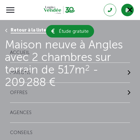
Retour à la liste des résultats
Étude gratuite
Maison neuve à Angles
ACCUEIL
avec 2 chambres sur
terrain de 517m
-
2
MAISONS
209 288 €
OFFRES
AGENCES
CONSEILS