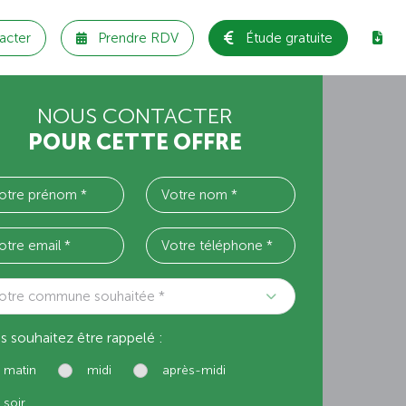
acter
Prendre RDV
Étude gratuite
NOUS CONTACTER
POUR CETTE OFFRE
otre commune souhaitée *
s souhaitez être rappelé :
matin
midi
après-midi
soir