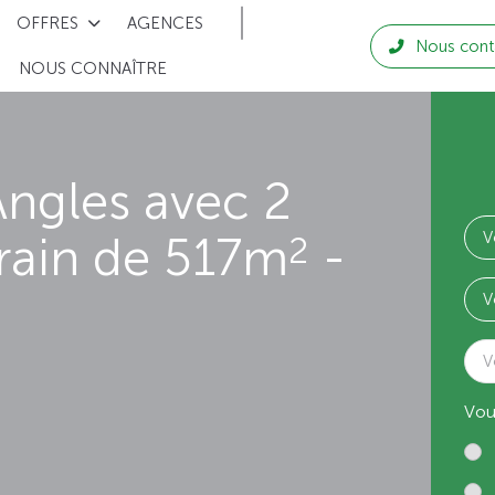
OFFRES
AGENCES
Nous cont
NOUS CONNAÎTRE
ngles avec 2
rain de 517m
-
2
V
Vou