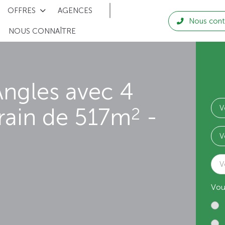
OFFRES
AGENCES
Nous cont
NOUS CONNAÎTRE
ngles avec 4
rain de 517m
-
2
V
Vou