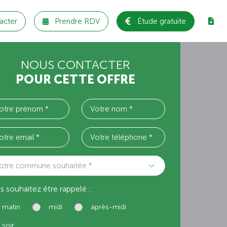
acter
Prendre RDV
Étude gratuite
NOUS CONTACTER
POUR CETTE OFFRE
otre commune souhaitée *
s souhaitez être rappelé :
matin
midi
après-midi
soir