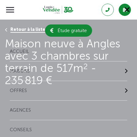
Retour à la liste des résultats
Étude gratuite
Maison neuve à Angles
ACCUEIL
avec 3 chambres sur
terrain de 517m
-
2
MAISONS
235 819 €
OFFRES
AGENCES
CONSEILS