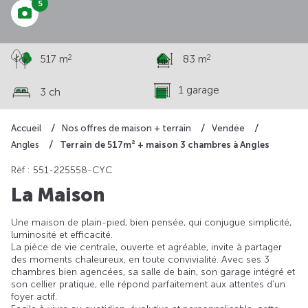
5
2
2
517 m
83 m
1 garage
3 ch
Accueil
Nos offres de maison + terrain
Vendée
Terrain de 517m² + maison 3 chambres à Angles
Angles
Rèf : 551-225558-CYC
La Maison
Une maison de plain-pied, bien pensée, qui conjugue simplicité,
luminosité et efficacité.
La pièce de vie centrale, ouverte et agréable, invite à partager
des moments chaleureux, en toute convivialité. Avec ses 3
chambres bien agencées, sa salle de bain, son garage intégré et
son cellier pratique, elle répond parfaitement aux attentes d’un
foyer actif.