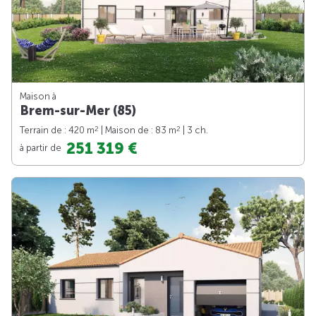
Maison à
Brem-sur-Mer (85)
2
2
Terrain de : 420 m
| Maison de : 83 m
| 3 ch.
251 319 €
à partir de