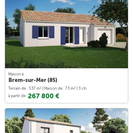
Maison à
Brem-sur-Mer (85)
2
2
Terrain de : 537 m
| Maison de : 73 m
| 3 ch.
267 800 €
à partir de