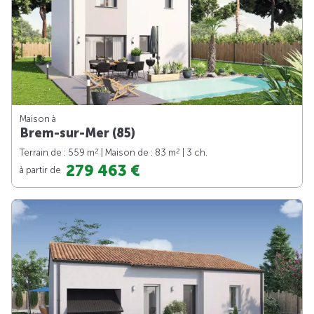
Maison à
Brem-sur-Mer (85)
2
2
Terrain de : 559 m
| Maison de : 83 m
| 3 ch.
279 463 €
à partir de