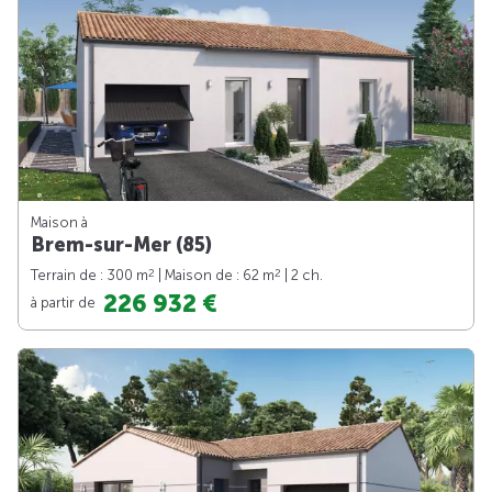
Maison à
Brem-sur-Mer (85)
2
2
Terrain de : 300 m
| Maison de : 62 m
| 2 ch.
226 932 €
à partir de