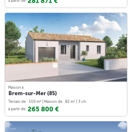
281 871 €
à partir de
Maison à
Brem-sur-Mer (85)
2
2
Terrain de : 559 m
| Maison de : 82 m
| 3 ch.
265 800 €
à partir de