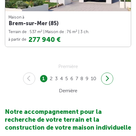
Maison à
Brem-sur-Mer (85)
2
2
Terrain de : 537 m
| Maison de : 76 m
| 3 ch.
277 940 €
à partir de
Première
1
2
3
4
5
6
7
8
9
10
Dernière
Notre accompagnement pour la
recherche de votre terrain et la
construction de votre maison individuelle