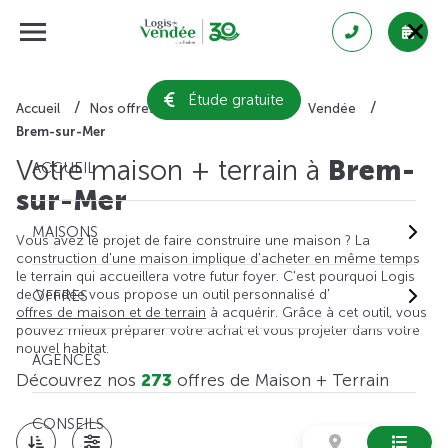
Étude gratuite
Accueil
Nos offres de maison + terrain
Vendée
Brem-sur-Mer
Votre maison + terrain à
Brem-
ACCUEIL
sur-Mer
MAISONS
Vous avez le projet de faire construire une maison ? La
construction d'une maison implique d'acheter en même temps
le terrain qui accueillera votre futur foyer. C'est pourquoi Logis
de Vendée vous propose un outil personnalisé d'
OFFRES
offres de maison et de terrain
à acquérir. Grâce à cet outil, vous
pouvez mieux préparer votre achat et vous projeter dans votre
nouvel habitat.
AGENCES
Découvrez nos
273
offres de Maison + Terrain
CONSEILS