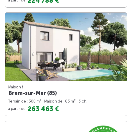
224 788 €
Maison à
Brem-sur-Mer (85)
2
2
Terrain de : 300 m
| Maison de : 83 m
| 3 ch.
263 463 €
à partir de