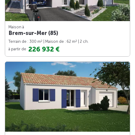
Maison à
Brem-sur-Mer (85)
2
2
Terrain de : 300 m
| Maison de : 62 m
| 2 ch.
226 932 €
à partir de