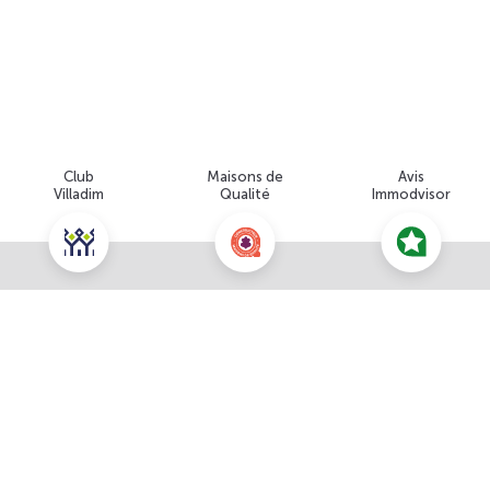
Club
Maisons de
Avis
Villadim
Qualité
Immodvisor
Nous contacter pour cette offre
NOUS CONTACTER
À propos du prix
POUR CETTE OFFRE
Prix total : 244 818 €
Les honoraires sont à la charge du vendeur
Prix du terrain : 99 000 €