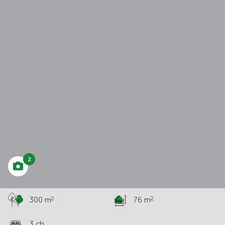
à partir de
244 818 €
2
2
2
300 m
76 m
3 ch