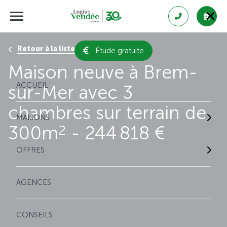
Retour à la liste des résultats
Étude gratuite
Maison neuve à Brem-
ACCUEIL
sur-Mer avec 3
chambres sur terrain de
MAISONS
300m
- 244 818 €
2
OFFRES
AGENCES
CONSEILS