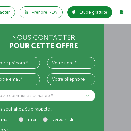
acter
Prendre RDV
Étude gratuite
NOUS CONTACTER
POUR CETTE OFFRE
otre commune souhaitée *
s souhaitez être rappelé :
matin
midi
après-midi
soir