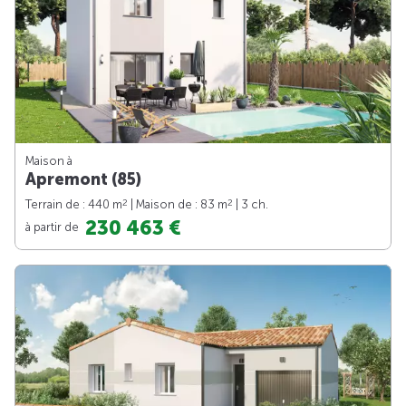
Maison à
Apremont (85)
2
2
Terrain de : 440 m
| Maison de : 83 m
| 3 ch.
230 463 €
à partir de