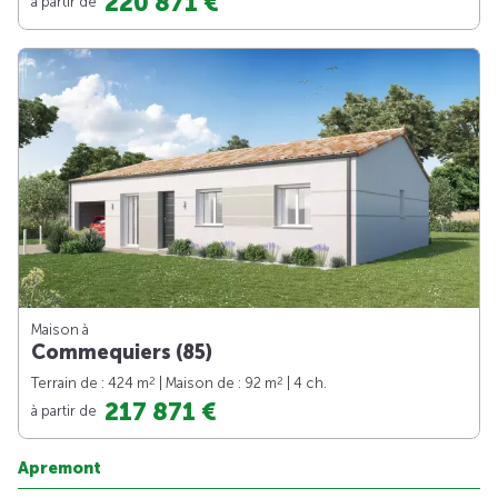
220 871 €
à partir de
Maison à
Commequiers (85)
2
2
Terrain de : 424 m
| Maison de : 92 m
| 4 ch.
217 871 €
à partir de
Apremont