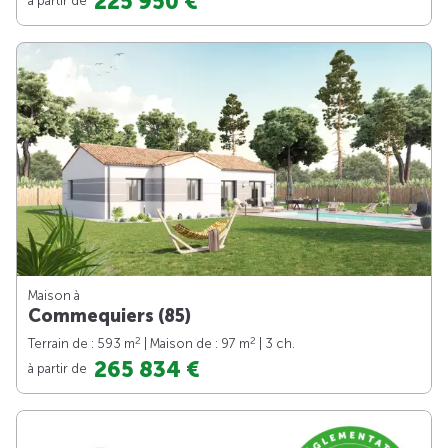
225 950 €
Maison à
Commequiers (85)
2
2
Terrain de : 593 m
| Maison de : 97 m
| 3 ch.
265 834 €
à partir de