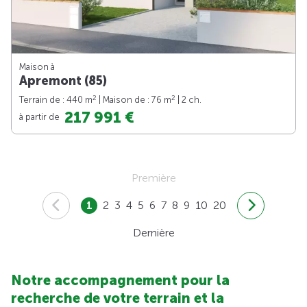
Maison à
Apremont (85)
2
2
Terrain de : 440 m
| Maison de : 76 m
| 2 ch.
217 991 €
à partir de
Première
1
2
3
4
5
6
7
8
9
10
20
Dernière
Notre accompagnement pour la
recherche de votre terrain et la