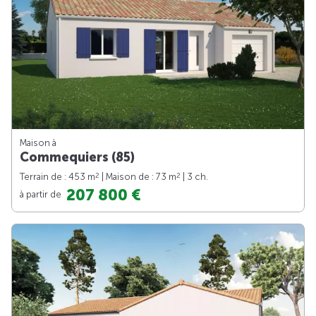
Maison à
Commequiers (85)
2
2
Terrain de : 453 m
| Maison de : 73 m
| 3 ch.
207 800 €
à partir de