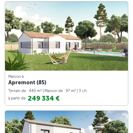
Maison à
Apremont (85)
2
2
Terrain de : 440 m
| Maison de : 97 m
| 3 ch.
249 334 €
à partir de