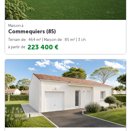
Maison à
Commequiers (85)
2
2
Terrain de : 464 m
| Maison de : 85 m
| 3 ch.
223 400 €
à partir de