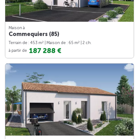
Maison à
Commequiers (85)
2
2
Terrain de : 453 m
| Maison de : 65 m
| 2 ch.
187 288 €
à partir de