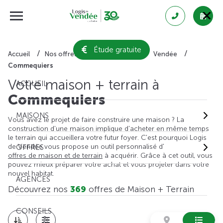
Étude gratuite
Accueil
Nos offres de maison + terrain
Vendée
Commequiers
Votre maison + terrain à
ACCUEIL
Commequiers
MAISONS
Vous avez le projet de faire construire une maison ? La
construction d'une maison implique d'acheter en même temps
le terrain qui accueillera votre futur foyer. C'est pourquoi Logis
de Vendée vous propose un outil personnalisé d'
OFFRES
offres de maison et de terrain
à acquérir. Grâce à cet outil, vous
pouvez mieux préparer votre achat et vous projeter dans votre
nouvel habitat.
AGENCES
Découvrez nos
369
offres de Maison + Terrain
CONSEILS