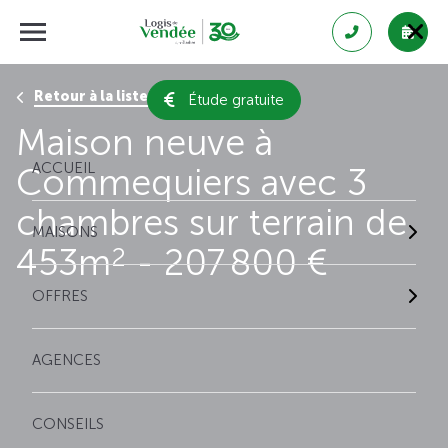
Retour à la liste des résultats
Étude gratuite
Maison neuve à
ACCUEIL
Commequiers avec 3
chambres sur terrain de
MAISONS
453m
- 207 800 €
2
OFFRES
AGENCES
CONSEILS