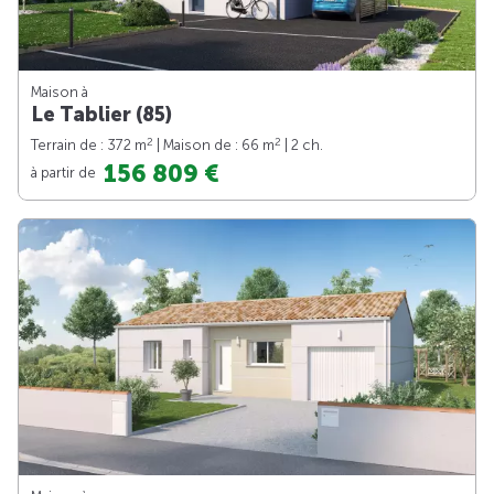
Maison à
Le Tablier (85)
2
2
Terrain de : 372 m
| Maison de : 66 m
| 2 ch.
156 809 €
à partir de