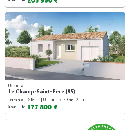
205 950 €
Maison à
Le Champ-Saint-Père (85)
2
2
Terrain de : 815 m
| Maison de : 70 m
| 2 ch.
177 800 €
à partir de