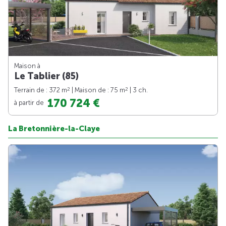
Maison à
Le Tablier (85)
2
2
Terrain de : 372 m
| Maison de : 75 m
| 3 ch.
170 724 €
à partir de
La Bretonnière-la-Claye