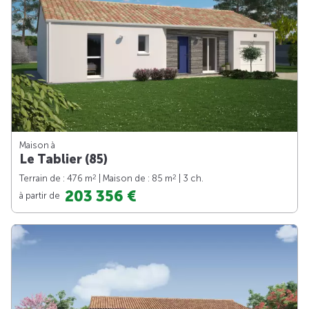
Maison à
Le Tablier (85)
2
2
Terrain de : 476 m
| Maison de : 85 m
| 3 ch.
203 356 €
à partir de