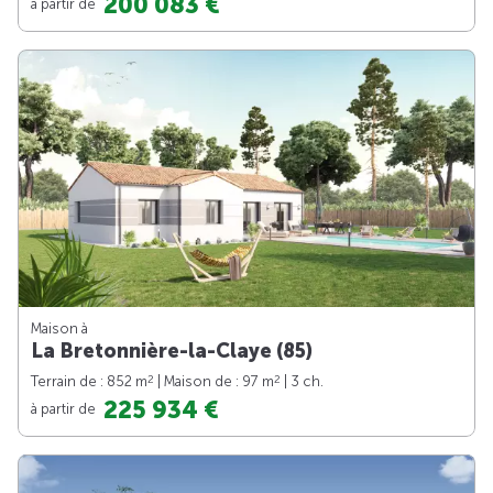
200 083 €
à partir de
Maison à
La Bretonnière-la-Claye (85)
2
2
Terrain de : 852 m
| Maison de : 97 m
| 3 ch.
225 934 €
à partir de