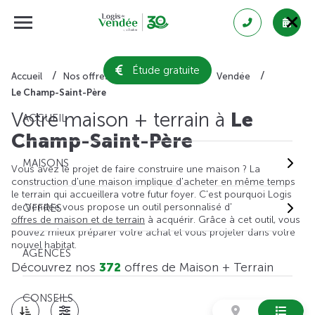
Étude gratuite
Accueil
Nos offres de maison + terrain
Vendée
Le Champ-Saint-Père
Votre maison + terrain à
Le
ACCUEIL
Champ-Saint-Père
MAISONS
Vous avez le projet de faire construire une maison ? La
construction d'une maison implique d'acheter en même temps
le terrain qui accueillera votre futur foyer. C'est pourquoi Logis
de Vendée vous propose un outil personnalisé d'
OFFRES
offres de maison et de terrain
à acquérir. Grâce à cet outil, vous
pouvez mieux préparer votre achat et vous projeter dans votre
nouvel habitat.
AGENCES
Découvrez nos
372
offres de Maison + Terrain
CONSEILS