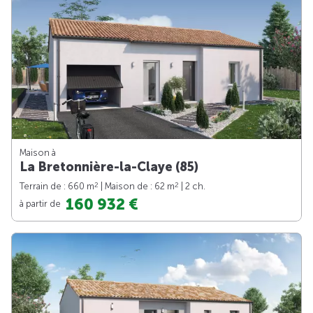
Maison à
La Bretonnière-la-Claye (85)
2
2
Terrain de : 660 m
| Maison de : 62 m
| 2 ch.
160 932 €
à partir de