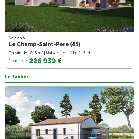
Maison à
Le Champ-Saint-Père (85)
2
2
Terrain de : 815 m
| Maison de : 101 m
| 3 ch.
226 939 €
à partir de
Le Tablier