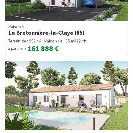
Maison à
La Bretonnière-la-Claye (85)
2
2
Terrain de : 852 m
| Maison de : 65 m
| 2 ch.
161 888 €
à partir de