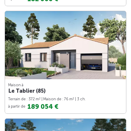
Maison à
Le Tablier (85)
2
2
Terrain de : 372 m
| Maison de : 76 m
| 3 ch.
189 054 €
à partir de