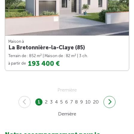
Maison à
La Bretonnière-la-Claye (85)
2
2
Terrain de : 852 m
| Maison de : 82 m
| 3 ch.
193 400 €
à partir de
Première
1
2
3
4
5
6
7
8
9
10
20
Dernière