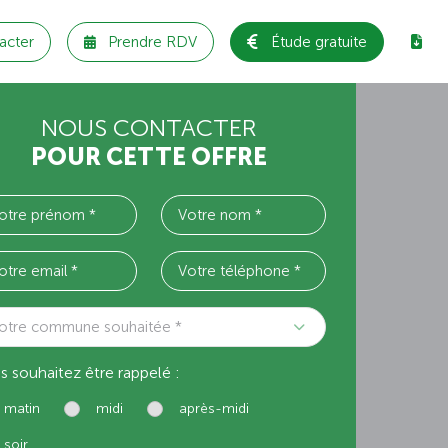
acter
Prendre RDV
Étude gratuite
NOUS CONTACTER
POUR CETTE OFFRE
otre commune souhaitée *
s souhaitez être rappelé :
matin
midi
après-midi
soir