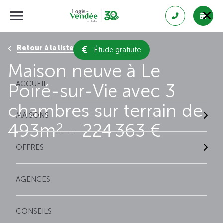
Retour à la liste des résultats
Étude gratuite
Maison neuve à Le
ACCUEIL
Poiré-sur-Vie avec 3
chambres sur terrain de
MAISONS
493m
- 224 363 €
2
OFFRES
AGENCES
CONSEILS