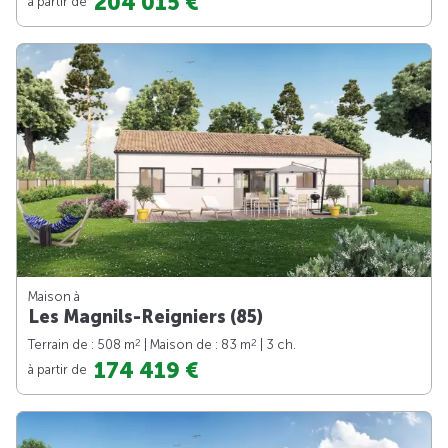
204 015 €
à partir de
Maison à
Les Magnils-Reigniers (85)
2
2
Terrain de : 508 m
| Maison de : 83 m
| 3 ch.
174 419 €
à partir de