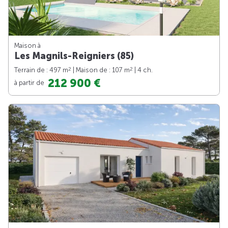
Maison à
Les Magnils-Reigniers (85)
2
2
Terrain de : 497 m
| Maison de : 107 m
| 4 ch.
212 900 €
à partir de