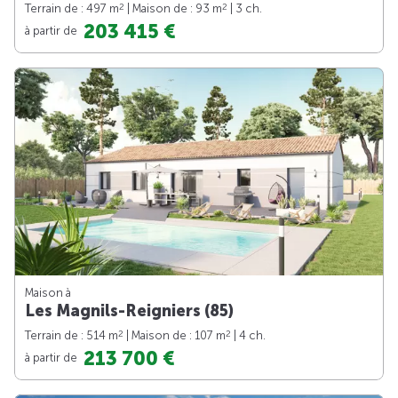
2
2
Terrain de : 497 m
| Maison de : 93 m
| 3 ch.
203 415 €
à partir de
Maison à
Les Magnils-Reigniers (85)
2
2
Terrain de : 514 m
| Maison de : 107 m
| 4 ch.
213 700 €
à partir de