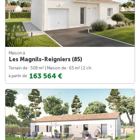
Maison à
Les Magnils-Reigniers (85)
2
2
Terrain de : 508 m
| Maison de : 65 m
| 2 ch.
163 564 €
à partir de