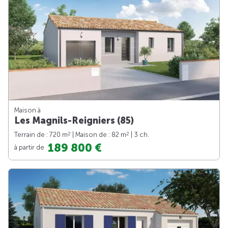
Maison à
Les Magnils-Reigniers (85)
2
2
Terrain de : 720 m
| Maison de : 82 m
| 3 ch.
189 800 €
à partir de