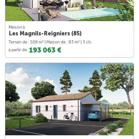
Maison à
Les Magnils-Reigniers (85)
2
2
Terrain de : 508 m
| Maison de : 83 m
| 3 ch.
193 063 €
à partir de