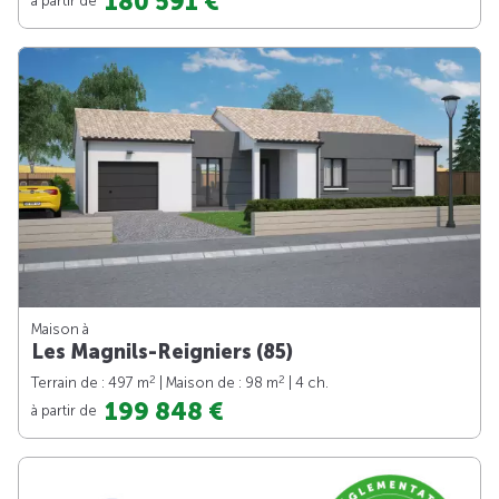
180 591 €
Maison à
Les Magnils-Reigniers (85)
2
2
Terrain de : 497 m
| Maison de : 98 m
| 4 ch.
199 848 €
à partir de