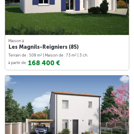
Maison à
Les Magnils-Reigniers (85)
2
2
Terrain de : 508 m
| Maison de : 73 m
| 3 ch.
168 400 €
à partir de