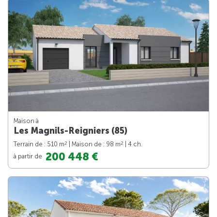
Maison à
Les Magnils-Reigniers (85)
2
2
Terrain de : 510 m
| Maison de : 98 m
| 4 ch.
200 448 €
à partir de