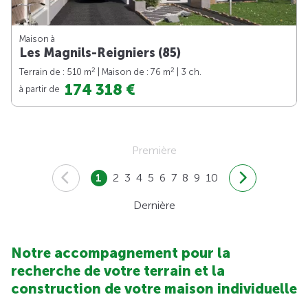
Maison à
Les Magnils-Reigniers (85)
2
2
Terrain de : 510 m
| Maison de : 76 m
| 3 ch.
174 318 €
à partir de
Première
1
2
3
4
5
6
7
8
9
10
Dernière
Notre accompagnement pour la
recherche de votre terrain et la
construction de votre maison individuelle