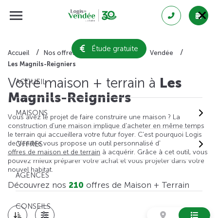
Étude gratuite
Accueil
Nos offres de maison + terrain
Vendée
Les Magnils-Reigniers
Votre maison + terrain à
Les
ACCUEIL
Magnils-Reigniers
MAISONS
Vous avez le projet de faire construire une maison ? La
construction d'une maison implique d'acheter en même temps
le terrain qui accueillera votre futur foyer. C'est pourquoi Logis
de Vendée vous propose un outil personnalisé d'
OFFRES
offres de maison et de terrain
à acquérir. Grâce à cet outil, vous
pouvez mieux préparer votre achat et vous projeter dans votre
nouvel habitat.
AGENCES
Découvrez nos
210
offres de Maison + Terrain
CONSEILS