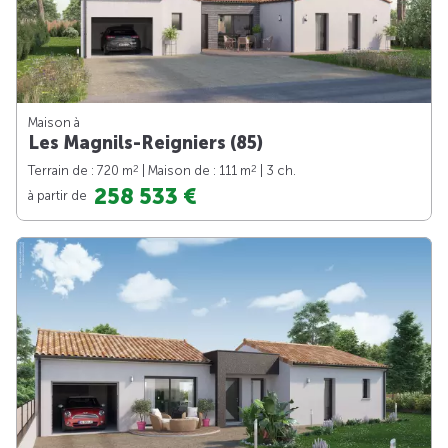
Maison à
Les Magnils-Reigniers (85)
2
2
Terrain de : 720 m
| Maison de : 111 m
| 3 ch.
258 533 €
à partir de