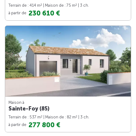
2
2
Terrain de : 414 m
| Maison de : 75 m
| 3 ch.
230 610 €
à partir de
Maison à
Sainte-Foy (85)
2
2
Terrain de : 537 m
| Maison de : 82 m
| 3 ch.
277 800 €
à partir de