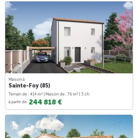
Maison à
Sainte-Foy (85)
2
2
Terrain de : 414 m
| Maison de : 76 m
| 3 ch.
244 818 €
à partir de