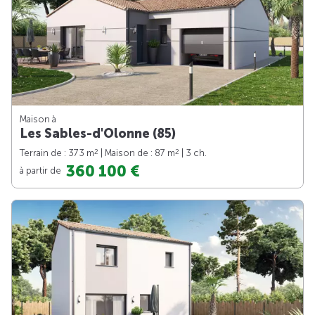
Maison à
Les Sables-d'Olonne (85)
2
2
Terrain de : 373 m
| Maison de : 87 m
| 3 ch.
360 100 €
à partir de