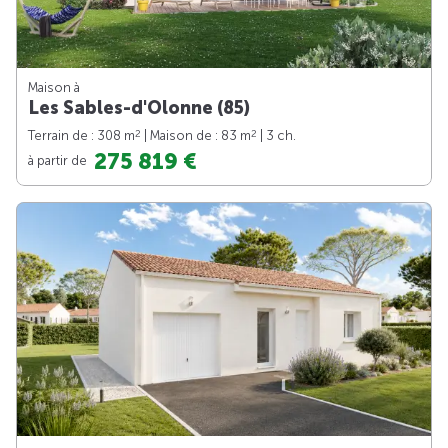
Maison à
Les Sables-d'Olonne (85)
2
2
Terrain de : 308 m
| Maison de : 83 m
| 3 ch.
275 819 €
à partir de