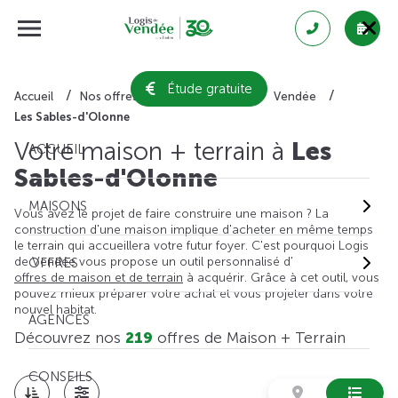
Étude gratuite
Accueil
Nos offres de maison + terrain
Vendée
Les Sables-d'Olonne
Votre maison + terrain à
Les
ACCUEIL
Sables-d'Olonne
MAISONS
Vous avez le projet de faire construire une maison ? La
construction d'une maison implique d'acheter en même temps
le terrain qui accueillera votre futur foyer. C'est pourquoi Logis
de Vendée vous propose un outil personnalisé d'
OFFRES
offres de maison et de terrain
à acquérir. Grâce à cet outil, vous
pouvez mieux préparer votre achat et vous projeter dans votre
nouvel habitat.
AGENCES
Découvrez nos
219
offres de Maison + Terrain
CONSEILS