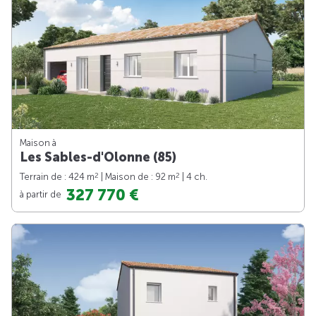
Maison à
Les Sables-d'Olonne (85)
2
2
Terrain de : 424 m
| Maison de : 92 m
| 4 ch.
327 770 €
à partir de