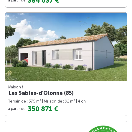
384 037 €
Maison à
Les Sables-d'Olonne (85)
2
2
Terrain de : 375 m
| Maison de : 92 m
| 4 ch.
350 871 €
à partir de