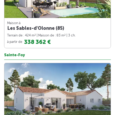
Maison à
Les Sables-d'Olonne (85)
2
2
Terrain de : 424 m
| Maison de : 83 m
| 3 ch.
338 362 €
à partir de
Sainte-Foy