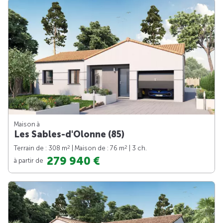
Maison à
Les Sables-d'Olonne (85)
2
2
Terrain de : 308 m
| Maison de : 76 m
| 3 ch.
279 940 €
à partir de