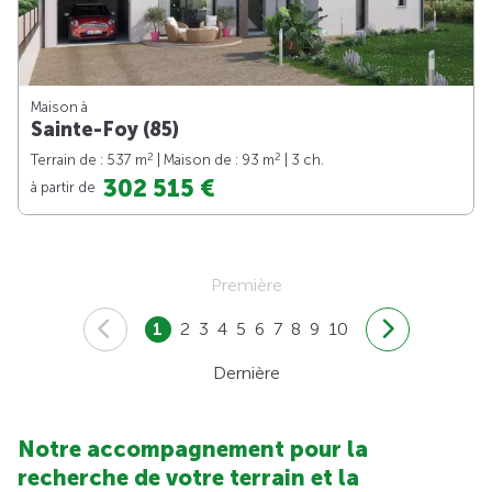
Maison à
Sainte-Foy (85)
2
2
Terrain de : 537 m
| Maison de : 93 m
| 3 ch.
302 515 €
à partir de
Première
1
2
3
4
5
6
7
8
9
10
Dernière
Notre accompagnement pour la
recherche de votre terrain et la