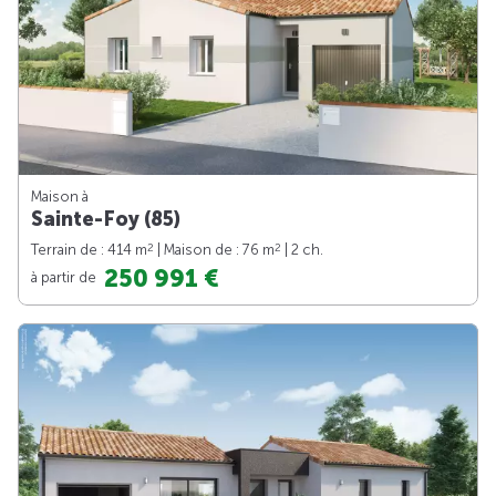
Maison à
Sainte-Foy (85)
2
2
Terrain de : 414 m
| Maison de : 76 m
| 2 ch.
250 991 €
à partir de