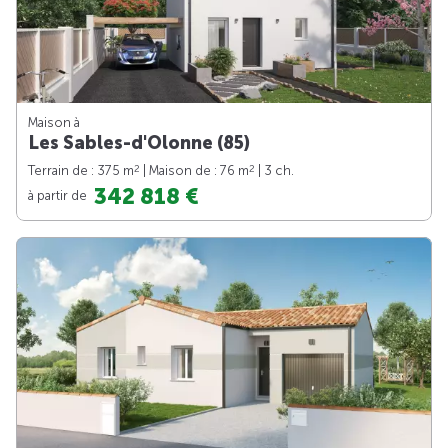
Maison à
Les Sables-d'Olonne (85)
2
2
Terrain de : 375 m
| Maison de : 76 m
| 3 ch.
342 818 €
à partir de