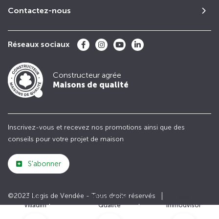
Contactez-nous
Réseaux sociaux
Constructeur agrée
Maisons de qualité
Inscrivez-vous et recevez nos promotions ainsi que des
conseils pour votre projet de maison
S'abonner
©2023 Logis de Vendée - Tous droits réservés
Club
Maisons de
Avis
Villadim
Qualité
Immodvisor
Plan du site
Paramètres des cookies