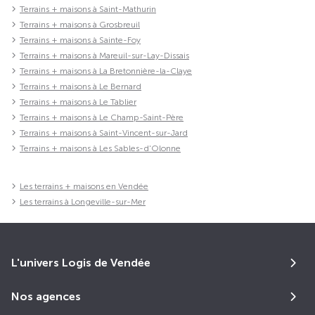
Terrains + maisons à Saint-Mathurin
Terrains + maisons à Grosbreuil
Terrains + maisons à Sainte-Foy
Terrains + maisons à Mareuil-sur-Lay-Dissais
Terrains + maisons à La Bretonnière-la-Claye
Terrains + maisons à Le Bernard
Terrains + maisons à Le Tablier
Terrains + maisons à Le Champ-Saint-Père
Terrains + maisons à Saint-Vincent-sur-Jard
Terrains + maisons à Les Sables-d'Olonne
Les terrains + maisons en Vendée
Les terrains à Longeville-sur-Mer
L'univers Logis de Vendée
Nos agences