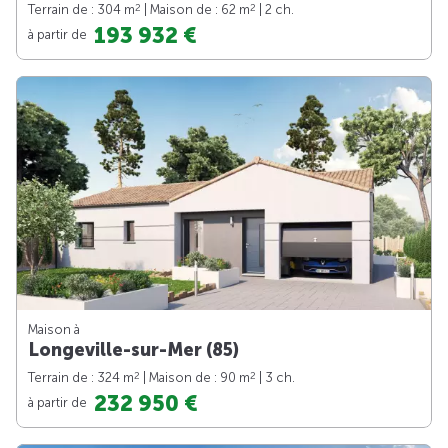
2
2
Terrain de : 304 m
| Maison de : 62 m
| 2 ch.
193 932 €
à partir de
Maison à
Longeville-sur-Mer (85)
2
2
Terrain de : 324 m
| Maison de : 90 m
| 3 ch.
232 950 €
à partir de