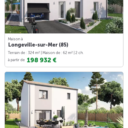
Maison à
Longeville-sur-Mer (85)
2
2
Terrain de : 324 m
| Maison de : 62 m
| 2 ch.
198 932 €
à partir de