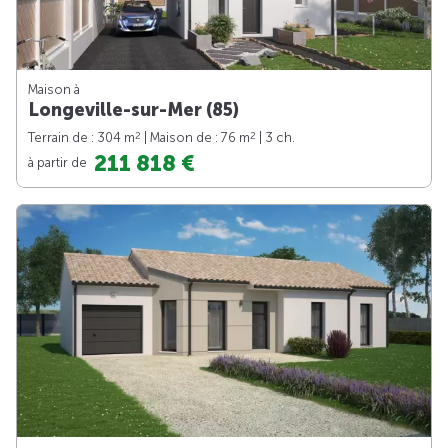
Maison à
Longeville-sur-Mer (85)
2
2
Terrain de : 304 m
| Maison de : 76 m
| 3 ch.
211 818 €
à partir de