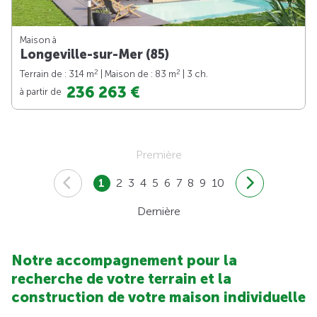
Maison à
Longeville-sur-Mer (85)
2
2
Terrain de : 314 m
| Maison de : 83 m
| 3 ch.
236 263 €
à partir de
Première
1
2
3
4
5
6
7
8
9
10
Dernière
Notre accompagnement pour la
recherche de votre terrain et la
construction de votre maison individuelle