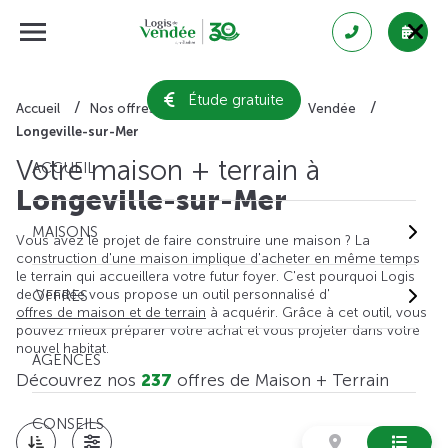
Étude gratuite
Accueil
Nos offres de maison + terrain
Vendée
Longeville-sur-Mer
Votre maison + terrain à
ACCUEIL
Longeville-sur-Mer
MAISONS
Vous avez le projet de faire construire une maison ? La
construction d'une maison implique d'acheter en même temps
le terrain qui accueillera votre futur foyer. C'est pourquoi Logis
de Vendée vous propose un outil personnalisé d'
OFFRES
offres de maison et de terrain
à acquérir. Grâce à cet outil, vous
pouvez mieux préparer votre achat et vous projeter dans votre
nouvel habitat.
AGENCES
Découvrez nos
237
offres de Maison + Terrain
CONSEILS