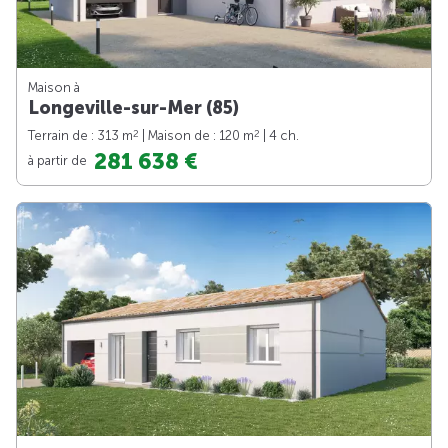
Maison à
Longeville-sur-Mer (85)
2
2
Terrain de : 313 m
| Maison de : 120 m
| 4 ch.
281 638 €
à partir de