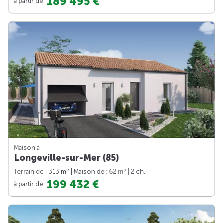
189 495 €
à partir de
Maison à
Longeville-sur-Mer (85)
2
2
Terrain de : 313 m
| Maison de : 62 m
| 2 ch.
199 432 €
à partir de