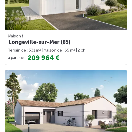
Maison à
Longeville-sur-Mer (85)
2
2
Terrain de : 331 m
| Maison de : 65 m
| 2 ch.
209 964 €
à partir de