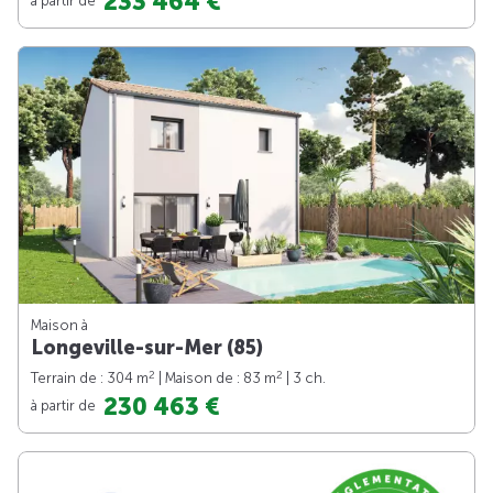
233 464 €
Maison à
Longeville-sur-Mer (85)
2
2
Terrain de : 304 m
| Maison de : 83 m
| 3 ch.
230 463 €
à partir de