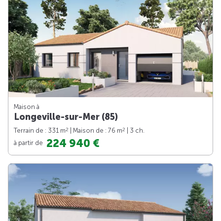
Maison à
Longeville-sur-Mer (85)
2
2
Terrain de : 331 m
| Maison de : 76 m
| 3 ch.
224 940 €
à partir de