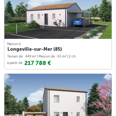
Maison à
Longeville-sur-Mer (85)
2
2
Terrain de : 449 m
| Maison de : 65 m
| 2 ch.
217 788 €
à partir de