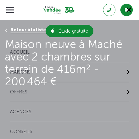
Retour à la liste des résultats
Étude gratuite
Maison neuve à Maché
ACCUEIL
avec 2 chambres sur
terrain de 416m
-
2
MAISONS
200 464 €
OFFRES
AGENCES
CONSEILS