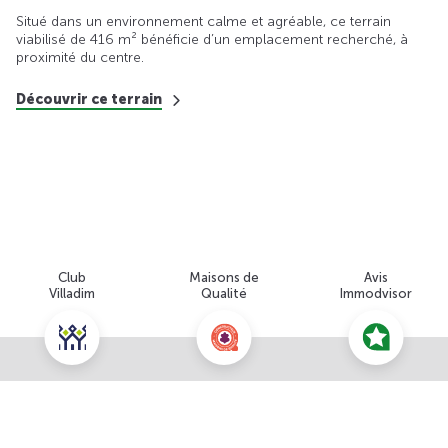
Situé dans un environnement calme et agréable, ce terrain
viabilisé de 416 m² bénéficie d’un emplacement recherché, à
proximité du centre.
Découvrir ce terrain
Club
Maisons de
Avis
Villadim
Qualité
Immodvisor
Nous contacter pour cette offre
NOUS CONTACTER
POUR CETTE OFFRE