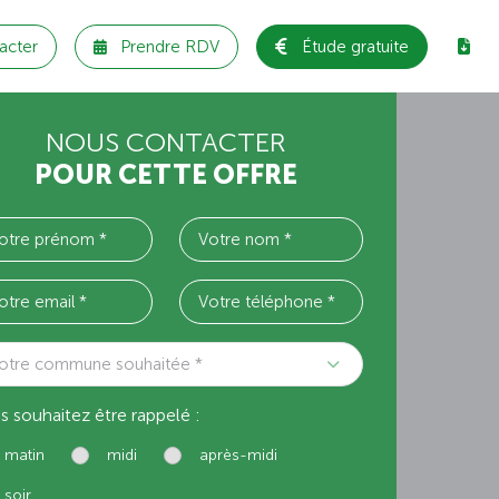
acter
Prendre RDV
Étude gratuite
NOUS CONTACTER
POUR CETTE OFFRE
otre commune souhaitée *
s souhaitez être rappelé :
matin
midi
après-midi
soir