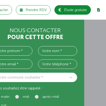
acter
Prendre RDV
Étude gratuite
NOUS CONTACTER
POUR CETTE OFFRE
otre commune souhaitée *
s souhaitez être rappelé :
matin
midi
après-midi
soir