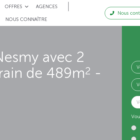
OFFRES
AGENCES
Nous cont
NOUS CONNAÎTRE
Nesmy avec 2
rrain de 489m
-
2
V
Vou