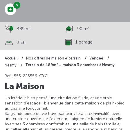
5
2
2
489 m
90 m
1 garage
3 ch
Accueil
Nos offres de maison + terrain
Vendée
Terrain de 489m² + maison 3 chambres à Nesmy
Nesmy
Rèf : 555-225556-CYC
La Maison
Un intérieur bien pensé, une circulation fluide, et une vraie
sensation d’espace : bienvenue dans cette maison de plain-pied
au charme fonctionnel.
Sa grande pièce de vie traversante invite à la convivialité, avec
une cuisine ouverte sur l’extérieur, baignée de lumière naturelle.
Avec ses 3 chambres confortables, une salle de bain familiale,
un cellier attenant et un garage intégré, elle répond aux besoins