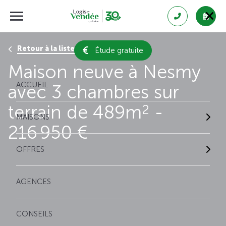
Retour à la liste des résultats
Étude gratuite
Maison neuve à Nesmy
ACCUEIL
avec 3 chambres sur
terrain de 489m
-
2
MAISONS
216 950 €
OFFRES
AGENCES
CONSEILS