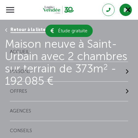
Retour à la liste des résultats
Étude gratuite
Maison neuve à Saint-
ACCUEIL
Urbain avec 2 chambres
sur terrain de 373m
-
2
MAISONS
192 085 €
OFFRES
AGENCES
CONSEILS