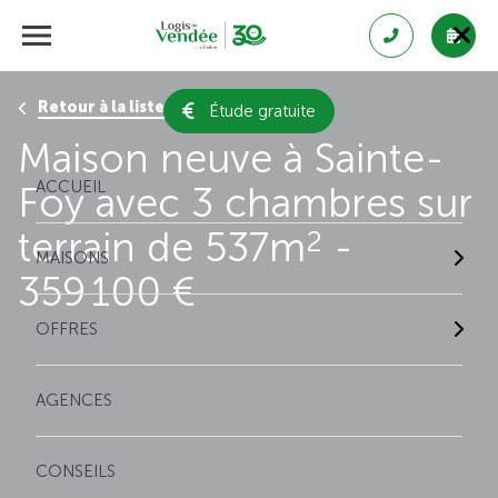
Retour à la liste des résultats
Étude gratuite
Maison neuve à Sainte-
ACCUEIL
Foy avec 3 chambres sur
terrain de 537m
-
2
MAISONS
359 100 €
OFFRES
AGENCES
CONSEILS