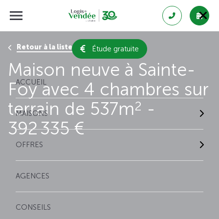
Retour à la liste des résultats
Étude gratuite
Maison neuve à Sainte-
ACCUEIL
Foy avec 4 chambres sur
terrain de 537m
-
2
MAISONS
392 335 €
OFFRES
AGENCES
CONSEILS