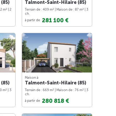
 (85)
Talmont-Saint-Hilaire (85)
2
2
2
62 m
| 2
Terrain de : 409 m
| Maison de : 87 m
| 3
ch.
281 100 €
à partir de
Maison à
 (85)
Talmont-Saint-Hilaire (85)
2
2
2
90 m
| 3
Terrain de : 669 m
| Maison de : 76 m
| 3
ch.
280 818 €
à partir de