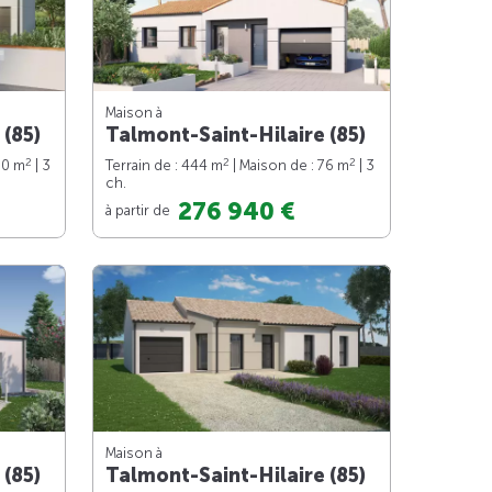
Maison à
 (85)
Talmont-Saint-Hilaire (85)
2
2
2
90 m
| 3
Terrain de : 444 m
| Maison de : 76 m
| 3
ch.
276 940 €
à partir de
Maison à
 (85)
Talmont-Saint-Hilaire (85)