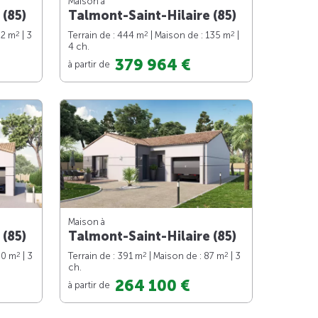
Maison à
 (85)
Talmont-Saint-Hilaire (85)
2
2
2
82 m
| 3
Terrain de : 444 m
| Maison de : 135 m
|
4 ch.
379 964 €
à partir de
Maison à
 (85)
Talmont-Saint-Hilaire (85)
2
2
2
90 m
| 3
Terrain de : 391 m
| Maison de : 87 m
| 3
ch.
264 100 €
à partir de