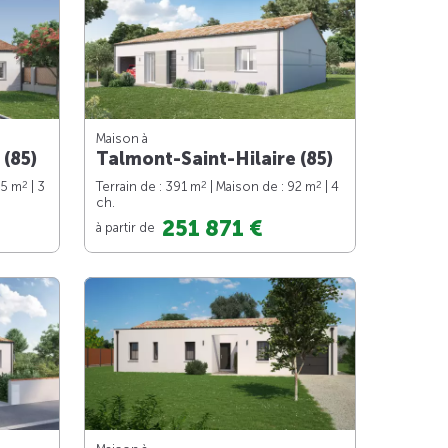
Maison à
 (85)
Talmont-Saint-Hilaire (85)
2
2
2
75 m
| 3
Terrain de : 391 m
| Maison de : 92 m
| 4
ch.
251 871 €
à partir de