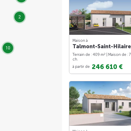
2
Maison à
Talmont-Saint-Hilaire
10
2
Terrain de : 409 m
| Maison de : 
ch.
246 610 €
à partir de