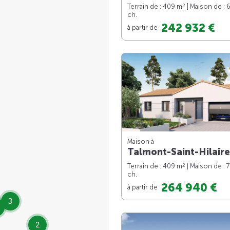
2
Terrain de : 409 m
| Maison de : 
ch.
242 932 €
à partir de
Maison à
Talmont-Saint-Hilaire
2
Terrain de : 409 m
| Maison de : 
ch.
264 940 €
à partir de
3
2