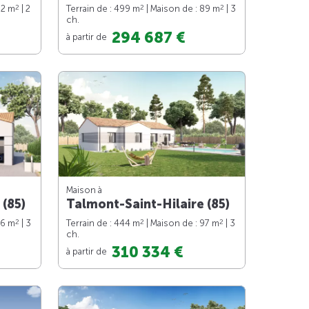
2
2
2
62 m
| 2
Terrain de : 499 m
| Maison de : 89 m
| 3
ch.
294 687 €
à partir de
Maison à
 (85)
Talmont-Saint-Hilaire (85)
2
2
2
76 m
| 3
Terrain de : 444 m
| Maison de : 97 m
| 3
ch.
310 334 €
à partir de