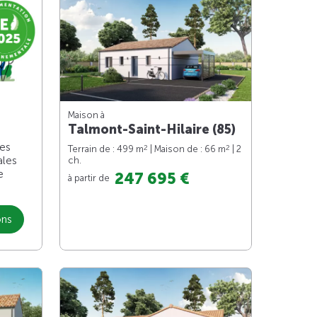
Maison à
Talmont-Saint-Hilaire (85)
les
2
2
Terrain de : 499 m
| Maison de : 66 m
| 2
ales
ch.
e
247 695 €
à partir de
ons