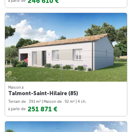
246 610 €
à partir de
Maison à
Talmont-Saint-Hilaire (85)
2
2
Terrain de : 391 m
| Maison de : 92 m
| 4 ch.
251 871 €
à partir de