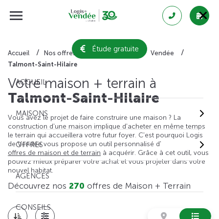
Étude gratuite
Accueil
Nos offres de maison + terrain
Vendée
Talmont-Saint-Hilaire
Votre maison + terrain à
ACCUEIL
Talmont-Saint-Hilaire
MAISONS
Vous avez le projet de faire construire une maison ? La
construction d'une maison implique d'acheter en même temps
le terrain qui accueillera votre futur foyer. C'est pourquoi Logis
de Vendée vous propose un outil personnalisé d'
OFFRES
offres de maison et de terrain
à acquérir. Grâce à cet outil, vous
pouvez mieux préparer votre achat et vous projeter dans votre
nouvel habitat.
AGENCES
Découvrez nos
270
offres de Maison + Terrain
CONSEILS