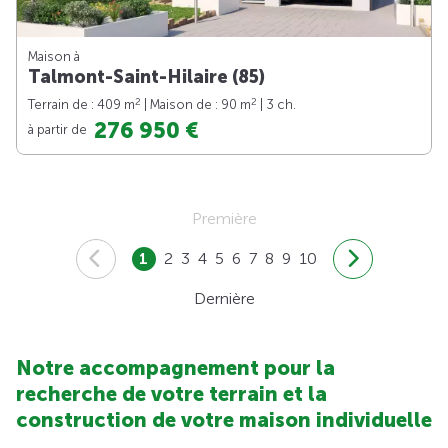
Maison à
Talmont-Saint-Hilaire (85)
2
2
Terrain de : 409 m
| Maison de : 90 m
| 3 ch.
276 950 €
à partir de
Première
1
2
3
4
5
6
7
8
9
10
Dernière
Notre accompagnement pour la
recherche de votre terrain et la
construction de votre maison individuelle