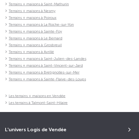
Terrains + maisons à Saint-Mathurin
Terrains + maisons à Nesmy
Terrains + maisons à Poiroux
Terrains + maisons à La Roche-sur-Yon
Terrains + maisons à Sainte-Foy
Terrains + maisons à Le Bernard
Terrains + maisons à Grosbreuil
Terrains + maisons à Avrillé
Terrains + maisons à Saint-Julien-des-Landes
Terrains + maisons à Saint-Vincent-sur-Jard
Terrains + maisons à Bretignolles-sur-Mer
Terrains + maisons à Sainte-Flaive-des-Loups
Les terrains + maisons en Vendée
Les terrains à Talmont-Saint-Hilaire
L'univers Logis de Vendée